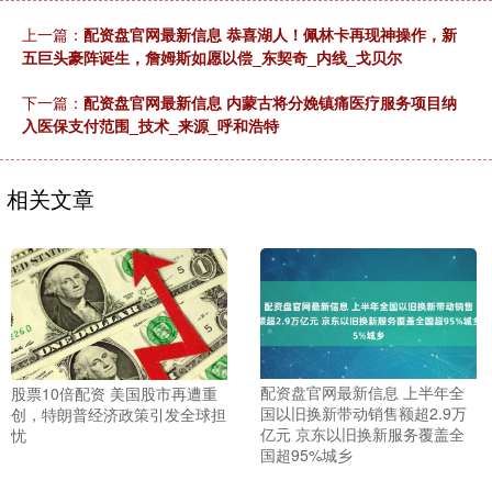
上一篇：
配资盘官网最新信息 恭喜湖人！佩林卡再现神操作，新
五巨头豪阵诞生，詹姆斯如愿以偿_东契奇_内线_戈贝尔
下一篇：
配资盘官网最新信息 内蒙古将分娩镇痛医疗服务项目纳
入医保支付范围_技术_来源_呼和浩特
相关文章
配资盘官网最新信息 上半年全
股票10倍配资 美国股市再遭重
国以旧换新带动销售额超2.9万
创，特朗普经济政策引发全球担
亿元 京东以旧换新服务覆盖全
忧
国超95%城乡