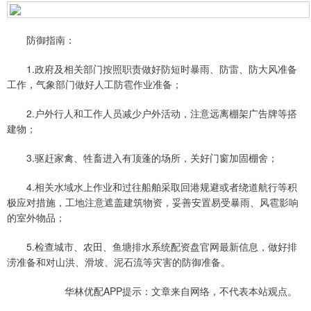
防御指南：
1.政府及相关部门按照职责做好防短时暴雨、防雷、防大风准备
工作，气象部门做好人工防雹作业准备；
2.户外行人和工作人员减少户外活动，注意远离棚架广告牌等搭
建物；
3.驱赶家禽、牲畜进入有顶蓬的场所，关好门窗加固棚舍；
4.相关水域水上作业和过往船舶采取回港规避或者绕道航行等积
极应对措施，工地注意遮盖建筑物资，妥善安置易受暴雨、风雹影响
的室外物品；
5.检查城市、农田、鱼塘排水系统配资盘官网最新信息，做好排
涝准备和对山洪、滑坡、泥石流等灾害的防御准备。
华林优配APP提示：文章来自网络，不代表本站观点。