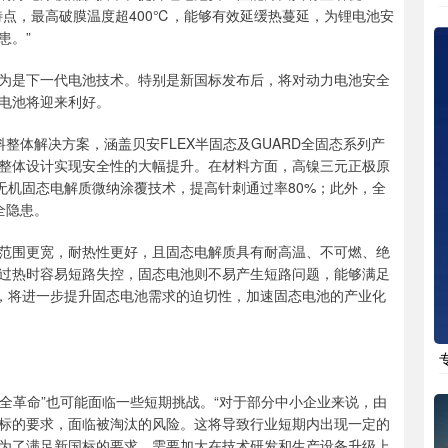
特点，最高破膜温度超400℃，能够有效延缓热蔓延，为锂电池安
患。”
是下一代电池技术。特别是新国标发布后，将对动力电池安全
电池将迎来利好。
体解决方案，涵盖贝安FLEX半固态及GUARD全固态系列产
整体设计实现安全性的大幅提升。在材料方面，高镍三元正极原
无机固态电解质微纳涂覆技术，提高针刺通过率80%；此外，全
全隐患。
围更宽，耐热性更好，且固态电解质具有耐高温、不可燃、绝
过热时容易短路失控，固态电池则不易产生短路问题，能够满足
级，将进一步提升固态电池需求的迫切性，加速固态电池的产业化
全革命”也可能面临一些短期挑战。“对于部分中小企业来说，由
标的要求，面临被淘汰的风险。这将导致行业短期内出现一定的
为了满足新国标的要求，需要加大在技术研发和生产设备升级上