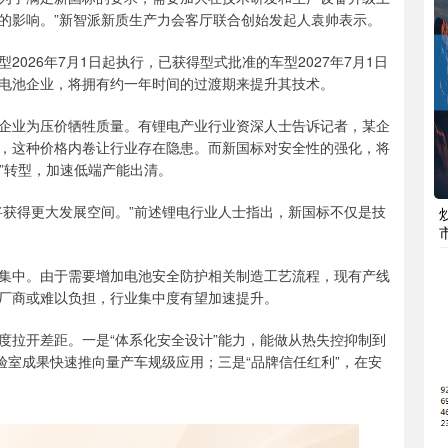
的影响。”新智派新质生产力会客厅联合创始发起人袁帅表示。
26年7月1日起执行，已获得型式批准的车型2027年7月1日
电池企业，将拥有约一年时间的过渡期来提升其技术。
业为压价牺牲质量。有锂电产业行业资深人士告诉记者，某企
，这种价格内卷让行业存在隐患。而新国标对安全性的强化，将
先”转型，加速低端产能出清。
获得更大发展空间。”前述锂电行业人士指出，新国标不仅是技
中。由于需要增加电池安全防护相关制造工艺流程，现有产线
厂商或难以负担，行业集中度有望加速提升。
拉开差距。一是“体系化安全设计”能力，能做从热失控抑制到
验室成果快速推向量产车规级应用；三是“品牌信任红利”，在安