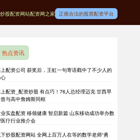
炒股配资网站
配资网之家
正规合法的股票配资平台
热点资讯
网上配资公司 获奖后，王虹一句寄语戳中了不少人的
内心
网上配资_配资炒股 有点巧！76人总经理迈克·甘西早
年曾与高中詹姆斯同框
专业实盘配资 移领健康 智启新篇 山东移动成功举办数
智医疗行业推介会
线下炒股配资网站 全网上百万人在等的数学老师“勇