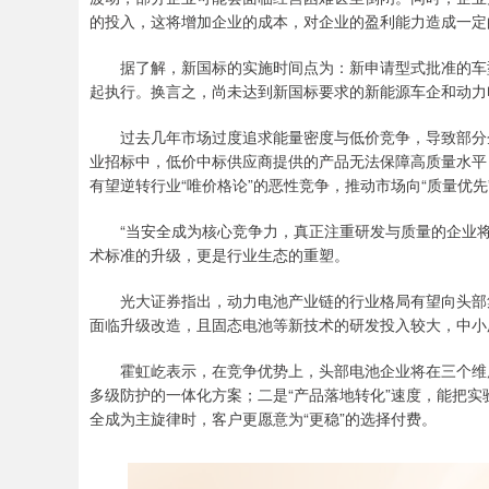
的投入，这将增加企业的成本，对企业的盈利能力造成一定
据了解，新国标的实施时间点为：新申请型式批准的车型20
起执行。换言之，尚未达到新国标要求的新能源车企和动力
过去几年市场过度追求能量密度与低价竞争，导致部分企
业招标中，低价中标供应商提供的产品无法保障高质量水平
有望逆转行业“唯价格论”的恶性竞争，推动市场向“质量优
“当安全成为核心竞争力，真正注重研发与质量的企业将
术标准的升级，更是行业生态的重塑。
光大证券指出，动力电池产业链的行业格局有望向头部集
面临升级改造，且固态电池等新技术的研发投入较大，中小
霍虹屹表示，在竞争优势上，头部电池企业将在三个维度
多级防护的一体化方案；二是“产品落地转化”速度，能把实
全成为主旋律时，客户更愿意为“更稳”的选择付费。